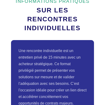
INFORMATIONS PRATIQUES
SUR LES
RENCONTRES
INDIVIDUELLES
Une rencontre individuelle est un
entretien privé de 15 minutes avec un
acheteur stratégique. Ce format
privilégié permet de présenter vos
solutions sur mesure et de valider
l'adéquation avec ses besoins. C'est
l'occasion idéale pour créer un lien direct
et accélérer concrètement vos
opportunités de contrats majeurs.